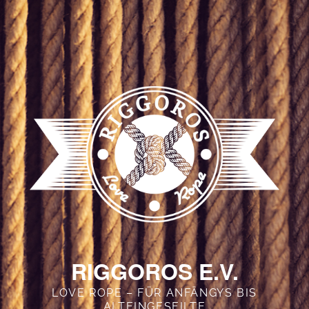
RIGGOROS E.V.
LOVE ROPE – FÜR ANFÄNGYS BIS
ALTEINGESEILTE