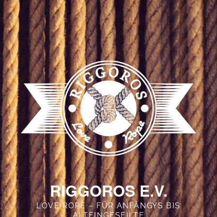
RIGGOROS E.V.
LOVE ROPE – FÜR ANFÄNGYS BIS
ALTEINGESEILTE