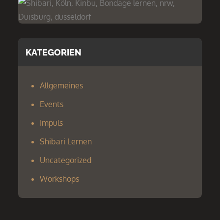
KATEGORIEN
Allgemeines
Events
Impuls
Shibari Lernen
Uncategorized
Workshops