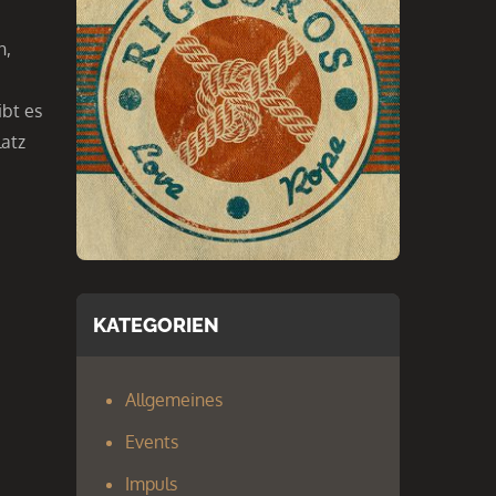
n,
ibt es
latz
KATEGORIEN
Allgemeines
Events
Impuls