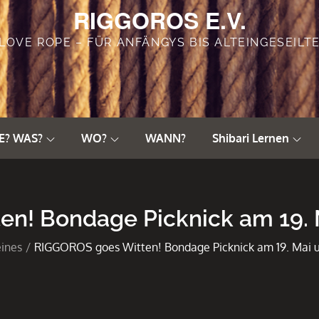
RIGGOROS E.V.
LOVE ROPE – FÜR ANFÄNGYS BIS ALTEINGESEILT
E? WAS?
WO?
WANN?
Shibari Lernen
n! Bondage Picknick am 19. M
ines
RIGGOROS goes Witten! Bondage Picknick am 19. Mai u