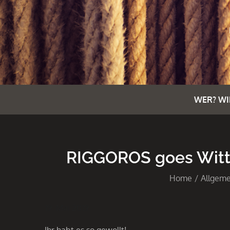
WER? WI
RIGGOROS goes Witte
Home
Allgeme
19. Mai 2019
Ihr habt es so gewollt!