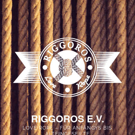
RIGGOROS E.V.
LOVE ROPE – FÜR ANFÄNGYS BIS
ALTEINGESEILTE