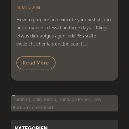
18. März 2018
How to prepare and execute your first shibari
performance in less than three days – Klingt
etwas dick aufgetragen, oder?Es sollte
vielleicht eher lauten:„Ein paar […]
Read More
KATEGORIEN