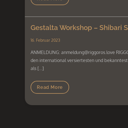
Gestalta Workshop – Shibari 
16. Februar 2023
ANMELDUNG: anmeldung@riggoros.love RIGGORO
den international versiertesten und bekannte
als […]
Read More