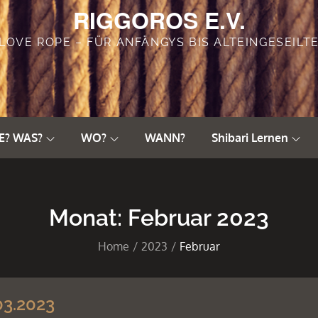
RIGGOROS E.V.
LOVE ROPE – FÜR ANFÄNGYS BIS ALTEINGESEILT
E? WAS?
WO?
WANN?
Shibari Lernen
Monat:
Februar 2023
Home
2023
Februar
3.2023