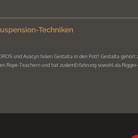
Suspension-Techniken
S und Avacyn holen Gestalta in den Pott! Gestalta gehört 
sten Rope-Teachern und hat zudemErfahrung sowohl als Rigger-