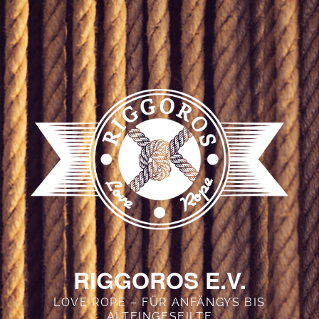
RIGGOROS E.V.
LOVE ROPE – FÜR ANFÄNGYS BIS
ALTEINGESEILTE